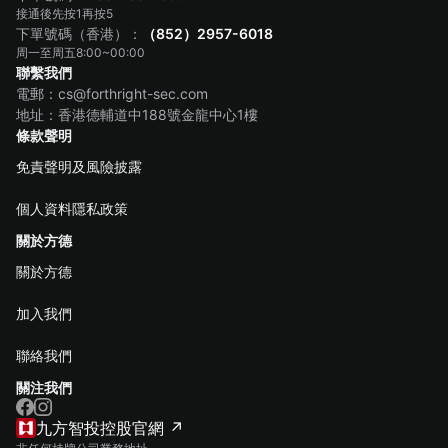
接通後先按1再按5
（852）2957-6018
下單號碼（香港）：
周一至周五8:00~00:00
聯繫我們
電郵：cs@forthright-sec.com
地址：香港德輔道中188號金龍中心1樓
條款聲明
免責聲明及風險披露
個人資料隱私政策
關於方德
關於方德
加入我們
聯絡我們
關注我們
九方智投控股官網 ↗