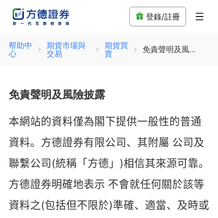
登錄/註冊
帮助中
期貨市場與
期貨買
免責聲明及風險披露
心
交易
賣
免責聲明及風險披露
本網站的資料僅為閣下提供一般性的普通
資料。方德證券有限公司、其附屬
公司及
聯繫公司
(
統稱「方德」
)
相信其來源可靠。
方德證券明確地表示
不會就任何關於該等
資料之
(
包括但不限於
)
準確、適當、及時或