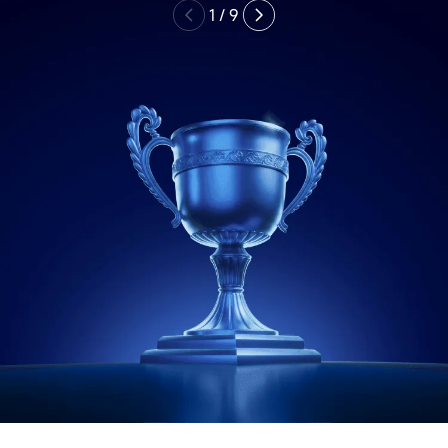
1
/
9