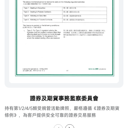
證券及期貨事務監察委員會
持有第1/2/4/5類受規管活動牌照，嚴格遵循《證券及期貨
方
條例》，為客戶提供安全可靠的證券交易服務
證