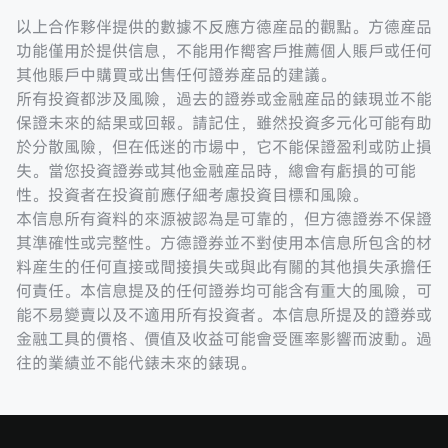
以上合作夥伴提供的數據不反應方德産品的觀點。方德産品
功能僅用於提供信息，不能用作嚮客戶推薦個人賬戶或任何
其他賬戶中購買或出售任何證券産品的建議。
所有投資都涉及風險，過去的證券或金融産品的錶現並不能
保證未來的結果或回報。請記住，雖然投資多元化可能有助
於分散風險，但在低迷的市場中，它不能保證盈利或防止損
失。當您投資證券或其他金融産品時，總會有虧損的可能
性。投資者在投資前應仔細考慮投資目標和風險。
本信息所有資料的來源被認為是可靠的，但方德證券不保證
其準確性或完整性。方德證券並不對使用本信息所包含的材
料産生的任何直接或間接損失或與此有關的其他損失承擔任
何責任。本信息提及的任何證券均可能含有重大的風險，可
能不易變賣以及不適用所有投資者。本信息所提及的證券或
金融工具的價格、價值及收益可能會受匯率影響而波動。過
往的業績並不能代錶未來的錶現。